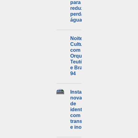
para
reduzir as
perdas de
água
Noite
Cultural
com a
Orquestra
Teutônia
e Brass
94
Instalação de
novas placas
de
identificação
com foco em
transparência
e inovação