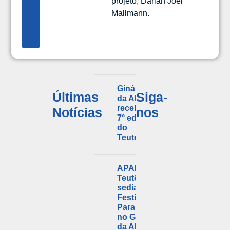
projeto, Darlan Joel
Mallmann.
Ginásio
Últimas
Siga-
da APDL
recebeu a
Notícias
nos
7° edição
do
Teutofight
APAE
Teutônia
sedia
Festival
Paralímpico
no Ginásio
da APDL