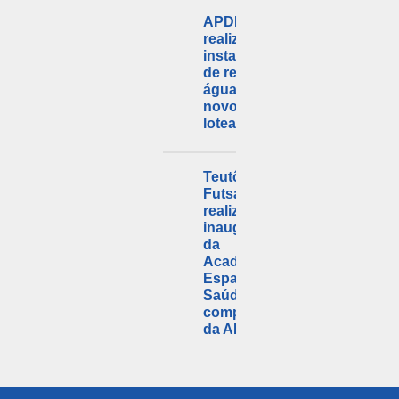
APDL
realizou a
instalação
de rede de
água em
novo
loteamento
Teutônia
Futsal
realiza
inauguração
da
Academia
Espaço
Saúde no
complexo
da APDL